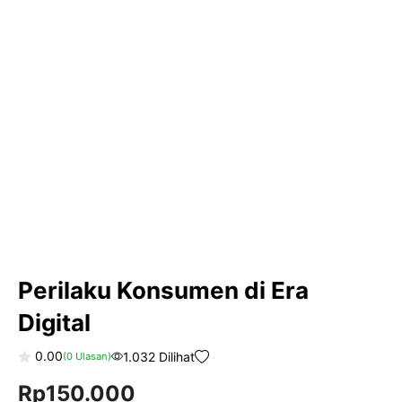
Perilaku Konsumen di Era
Digital
0.00
1.032 Dilihat
(
0
Ulasan)
0
Rp
150.000
o
u