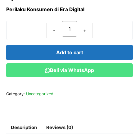
t
o
Perilaku Konsumen di Era Digital
f
5
Perilaku
Konsumen
di
Add to cart
Era
Digital
Beli via WhatsApp
quantity
Category:
Uncategorized
Description
Reviews (0)