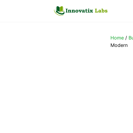
Skip
to
content
Home
/
B
Modern