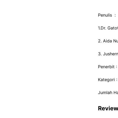
Penulis :
1.Dr. Gato
2. Aida Nu
3. Jusher
Penerbit 
Kategori 
Jumlah H
Revie