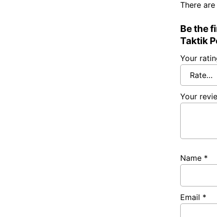
There are
Be the 
Taktik 
Your rati
Your rev
Name
*
Email
*