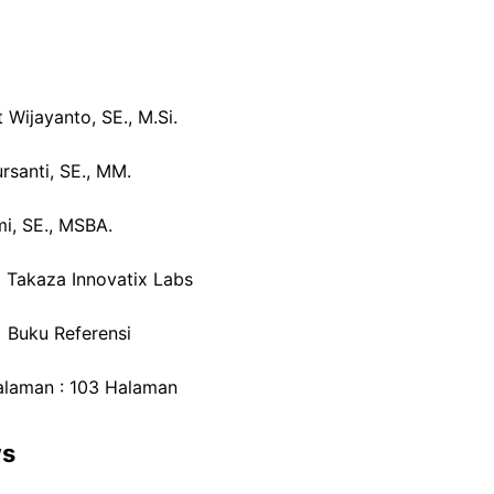
t Wijayanto, SE., M.Si.
rsanti, SE., MM.
mi, SE., MSBA.
: Takaza Innovatix Labs
: Buku Referensi
alaman : 103 Halaman
ws