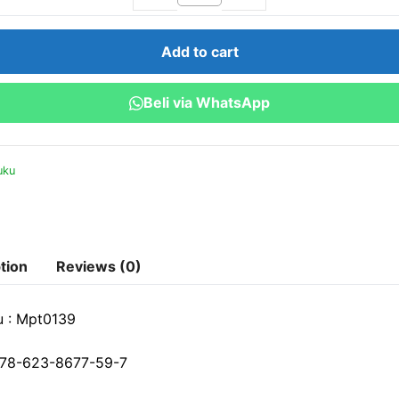
Pelanggan:
Teknologi
Add to cart
dan
Taktik
Beli via WhatsApp
Pemasaran
Modern
quantity
uku
tion
Reviews (0)
u : Mpt0139
78-623-8677-59-7