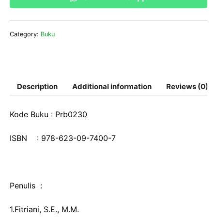
Membangun
Keuangan
Berbasis
Category:
Buku
DLT(Distributed
Ledger
Technology)
quantity
Description
Additional information
Reviews (0)
Kode Buku : Prb0230
ISBN : 978-623-09-7400-7
Penulis :
1.Fitriani, S.E., M.M.