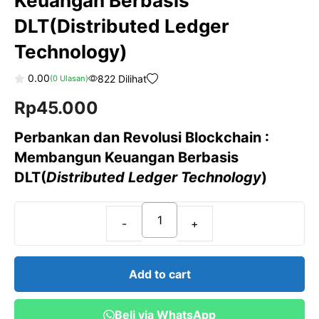
Keuangan Berbasis
DLT(Distributed Ledger
Technology)
0.00
822 Dilihat
(
0
Ulasan)
0
Rp
45.000
o
u
t
o
Perbankan dan Revolusi Blockchain :
f
5
Membangun Keuangan Berbasis
DLT(
Distributed Ledger Technology
)
Perbankan
dan
Revolusi
Add to cart
Blockchain
:
Beli via WhatsApp