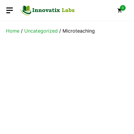
Skip
0
to
content
Home
/
Uncategorized
/ Microteaching