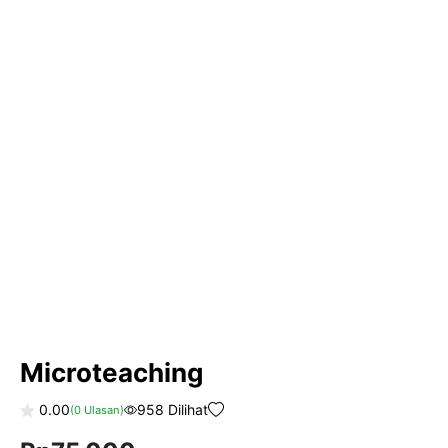
Microteaching
0.00
958 Dilihat
(
0
Ulasan)
0
o