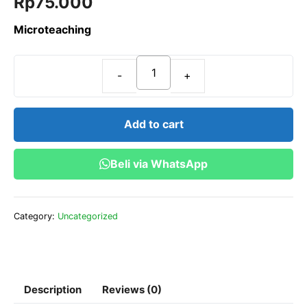
Rp
75.000
u
t
o
Microteaching
f
5
Microteaching
quantity
Add to cart
Beli via WhatsApp
Category:
Uncategorized
Description
Reviews (0)