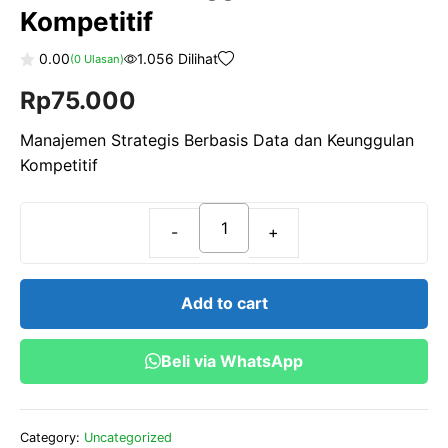
Kompetitif
0.00
1.056 Dilihat
(
0
Ulasan)
0
Rp
75.000
o
u
t
o
Manajemen Strategis Berbasis Data dan Keunggulan
f
Kompetitif
5
Manajemen
Strategis
Berbasis
Add to cart
Data
dan
Beli via WhatsApp
Keunggulan
Kompetitif
quantity
Category:
Uncategorized