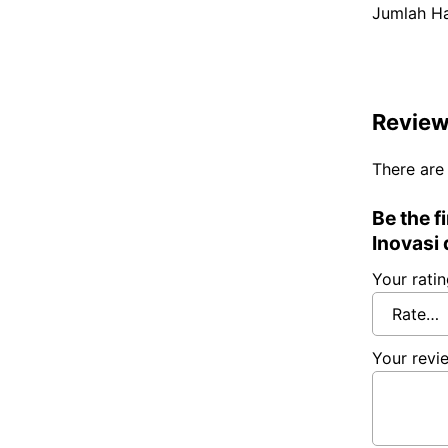
Jumlah H
Revie
There are
Be the 
Inovasi
Your rati
Your rev