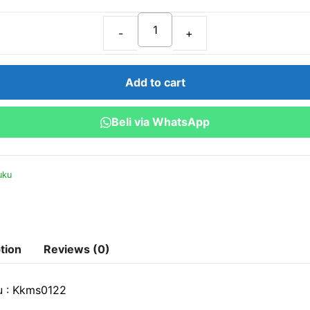
Kepemimpinan
Kreatif:
Menggabungkan
Add to cart
Inovasi
dan
Beli via WhatsApp
Kepemimpinan
untuk
Pertumbuhan
uku
Bisnis
quantity
tion
Reviews (0)
u : Kkms0122