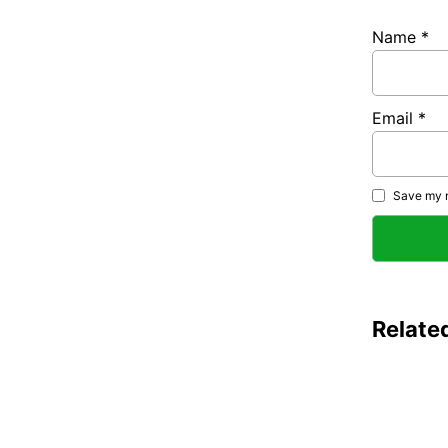
Name
*
Email
*
Save my n
Relate