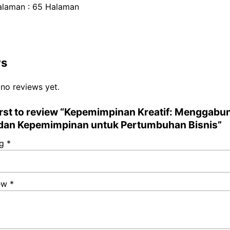
alaman : 65 Halaman
ws
 no reviews yet.
first to review “Kepemimpinan Kreatif: Menggab
 dan Kepemimpinan untuk Pertumbuhan Bisnis”
ng
*
iew
*