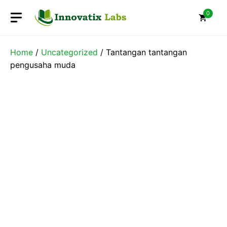
Skip
0
to
content
Home
/
Uncategorized
/ Tantangan tantangan
pengusaha muda