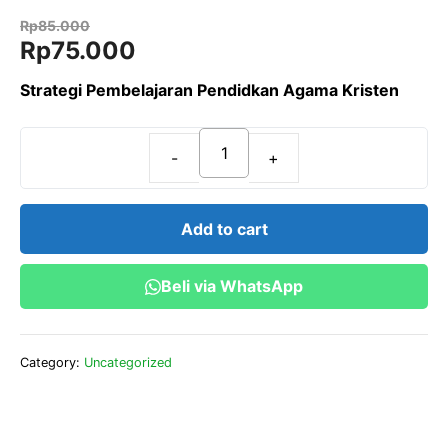
0
o
Rp
85.000
u
Original
Current
Rp
75.000
t
o
price
price
f
Strategi Pembelajaran Pendidkan Agama Kristen
5
was:
is:
Rp85.000.
Rp75.000.
Strategi
Pembelajaran
Pendidkan
Add to cart
Agama
Kristen
Beli via WhatsApp
quantity
Category:
Uncategorized