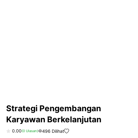
Strategi Pengembangan
Karyawan Berkelanjutan
0.00
496 Dilihat
(
0
Ulasan)
0