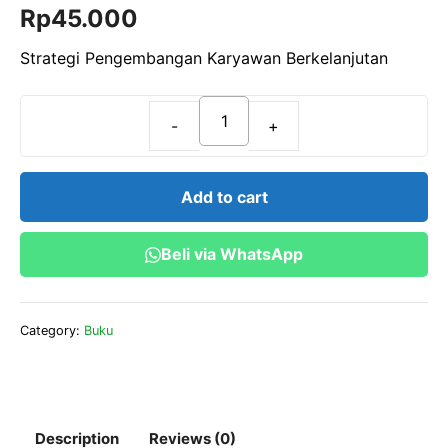
Rp
45.000
o
u
t
o
Strategi Pengembangan Karyawan Berkelanjutan
f
5
Strategi
Pengembangan
Karyawan
Add to cart
Berkelanjutan
quantity
Beli via WhatsApp
Category:
Buku
Description
Reviews (0)