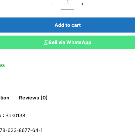
Strategi
Penguatan
Kinerja
Add to cart
Generasi
Z
Beli via WhatsApp
dalam
Menghadapi
Indonesia
uku
Emas
2045
quantity
tion
Reviews (0)
 : Spk0138
78-623-8677-64-1