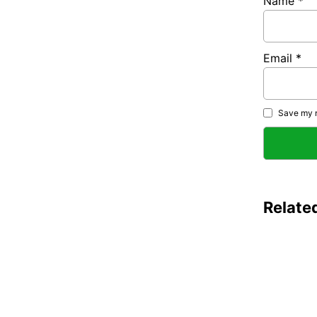
Name
*
Email
*
Save my n
Relate