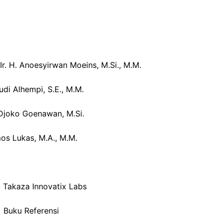
. Ir. H. Anoesyirwan Moeins, M.Si., M.M.
Rudi Alhempi, S.E., M.M.
) Djoko Goenawan, M.Si.
mos Lukas, M.A., M.M.
: Takaza Innovatix Labs
: Buku Referensi