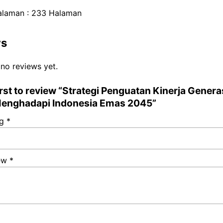
alaman : 233 Halaman
ws
 no reviews yet.
irst to review “Strategi Penguatan Kinerja Genera
enghadapi Indonesia Emas 2045”
ng
*
iew
*