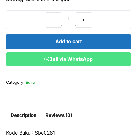
f
5
Strategi
Bisnis
di
Add to cart
Era
Digital
Beli via WhatsApp
quantity
Category:
Buku
Description
Reviews (0)
Kode Buku : Sbe0281