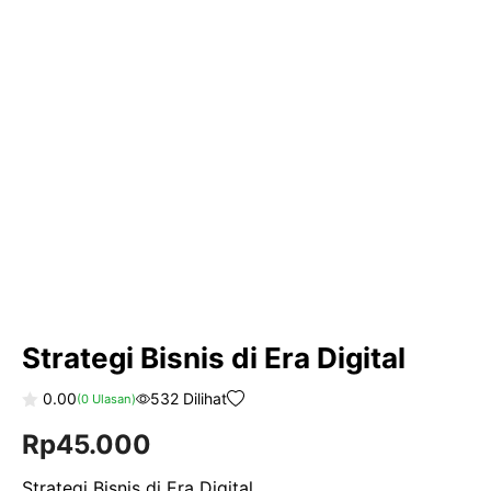
Strategi Bisnis di Era Digital
0.00
532 Dilihat
(
0
Ulasan)
0
Rp
45.000
o
u
t
o
Strategi Bisnis di Era Digital