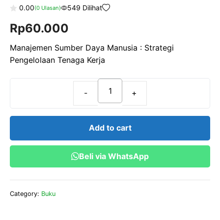
0.00
549 Dilihat
(
0
Ulasan)
0
Rp
60.000
o
u
t
o
Manajemen Sumber Daya Manusia : Strategi
f
Pengelolaan Tenaga Kerja
5
Manajemen
Sumber
Daya
Add to cart
Manusia
:
Beli via WhatsApp
Strategi
Pengelolaan
Tenaga
Category:
Buku
Kerja
quantity