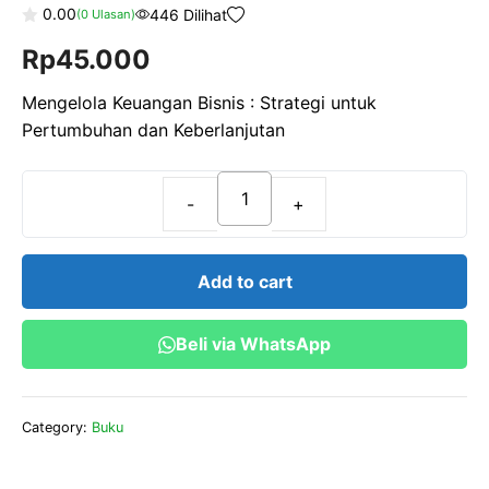
0.00
446 Dilihat
(
0
Ulasan)
0
Rp
45.000
o
u
t
o
Mengelola Keuangan Bisnis : Strategi untuk
f
Pertumbuhan dan Keberlanjutan
5
Mengelola
Keuangan
Bisnis
Add to cart
:
Strategi
Beli via WhatsApp
untuk
Pertumbuhan
dan
Category:
Buku
Keberlanjutan
quantity