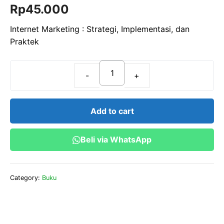
Rp
45.000
o
u
t
o
Internet Marketing : Strategi, Implementasi, dan
f
Praktek
5
Internet
Marketing
:
Add to cart
Strategi,
Implementasi,
Beli via WhatsApp
dan
Praktek
quantity
Category:
Buku