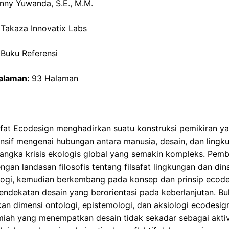
nny Yuwanda, S.E., M.M.
Takaza Innovatix Labs
Buku Referensi
alaman:
93 Halaman
afat Ecodesign menghadirkan suatu konstruksi pemikiran y
sif mengenai hubungan antara manusia, desain, dan lingk
angka krisis ekologis global yang semakin kompleks. Pem
engan landasan filosofis tentang filsafat lingkungan dan di
ologi, kemudian berkembang pada konsep dan prinsip ecod
endekatan desain yang berorientasi pada keberlanjutan. Buk
an dimensi ontologi, epistemologi, dan aksiologi ecodesig
lmiah yang menempatkan desain tidak sekadar sebagai aktiv