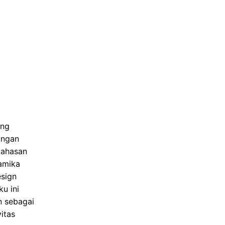
ang
ungan
bahasan
namika
esign
u ini
n sebagai
itas