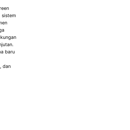
reen
 sistem
emen
uga
ngkungan
jutan.
ma baru
, dan