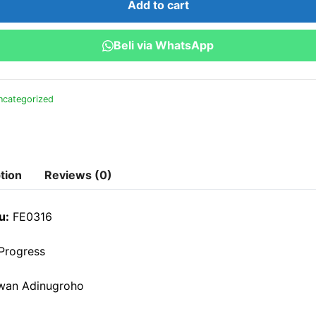
Add to cart
Beli via WhatsApp
ncategorized
tion
Reviews (0)
u:
FE0316
Progress
wan Adinugroho