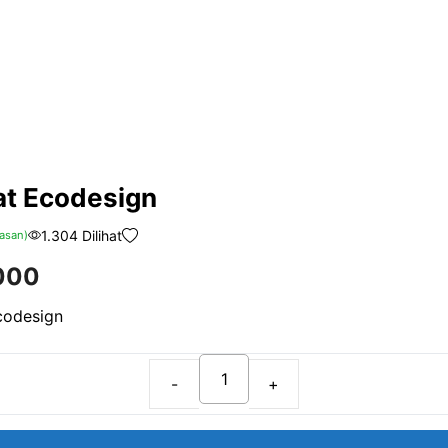
fat Ecodesign
1.304 Dilihat
asan)
000
Ecodesign
Filsafat
Ecodesign
quantity