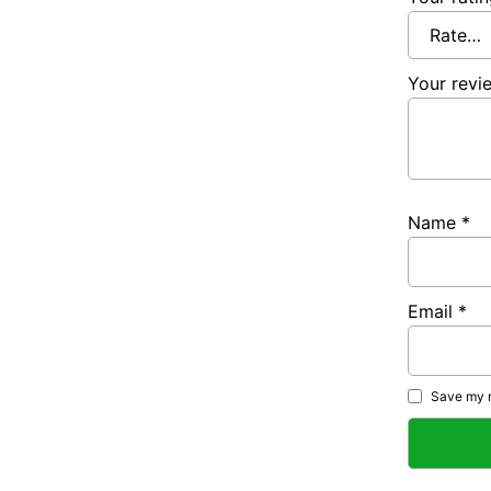
Your rev
Name
*
Email
*
Save my n