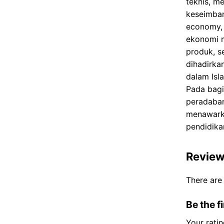
teknis, m
keseimban
economy, 
ekonomi m
produk, se
dihadirka
dalam Isl
Pada bagi
peradaban
menawarka
pendidika
Revie
There are
Be the f
Your rati