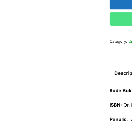
Category:
U
Descrip
Kode Buk
ISBN:
On 
Penulis:
I