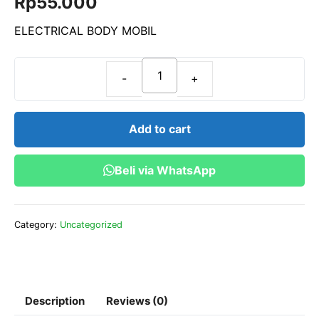
Rp
55.000
u
t
o
ELECTRICAL BODY MOBIL
f
5
ELECTRICAL
BODY
MOBIL
Add to cart
quantity
Beli via WhatsApp
Category:
Uncategorized
Description
Reviews (0)