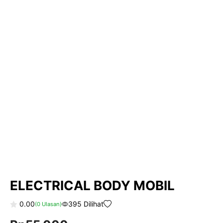
ELECTRICAL BODY MOBIL
0.00
395 Dilihat
(
0
Ulasan)
0
o