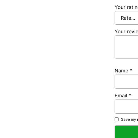
Your rati
Your rev
Name
*
Email
*
Save my n