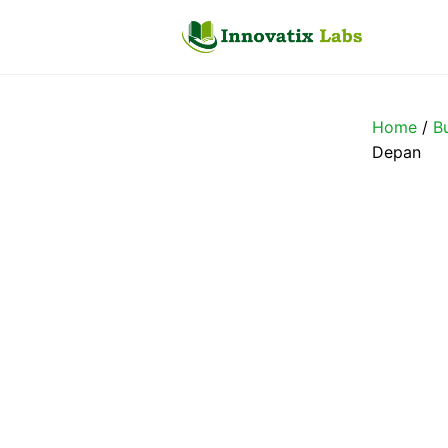
Skip
to
content
Home
/
B
Depan