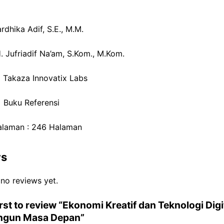
dhika Adif, S.E., M.M.
H. Jufriadif Na’am, S.Kom., M.Kom.
: Takaza Innovatix Labs
: Buku Referensi
alaman : 246 Halaman
ws
 no reviews yet.
irst to review “Ekonomi Kreatif dan Teknologi Digi
gun Masa Depan”