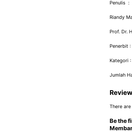
Penulis :
Riandy Mar
Prof. Dr. 
Penerbit 
Kategori 
Jumlah H
Revie
There are
Be the f
Memban