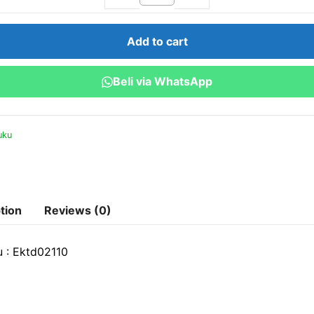
Kreatif
dan
Add to cart
Teknologi
Digital:
Beli via WhatsApp
Membangun
Masa
Depan
uku
quantity
tion
Reviews (0)
 : Ektd02110