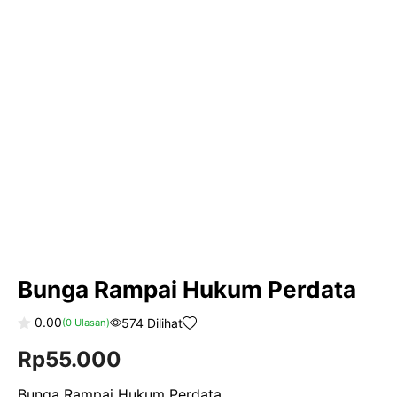
Bunga Rampai Hukum Perdata
0.00
574 Dilihat
(
0
Ulasan)
0
Rp
55.000
o
u
t
o
Bunga Rampai Hukum Perdata