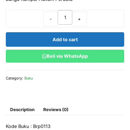
f
5
Bunga
Rampai
Hukum
Add to cart
Perdata
quantity
Beli via WhatsApp
Category:
Buku
Description
Reviews (0)
Kode Buku : Brp0113