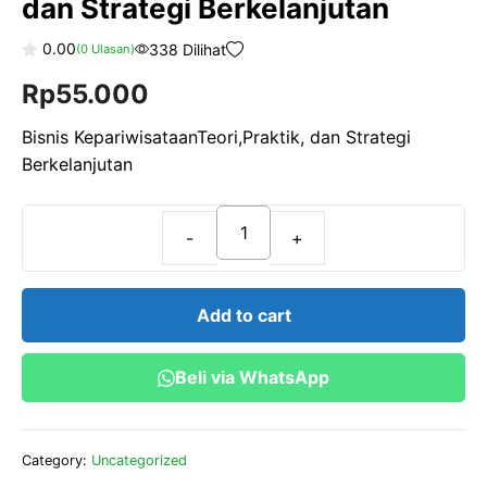
dan Strategi Berkelanjutan
0.00
338 Dilihat
(
0
Ulasan)
0
Rp
55.000
o
u
t
o
Bisnis KepariwisataanTeori,Praktik, dan Strategi
f
Berkelanjutan
5
Bisnis
KepariwisataanTeori,Praktik,
dan
Add to cart
Strategi
Berkelanjutan
Beli via WhatsApp
quantity
Category:
Uncategorized