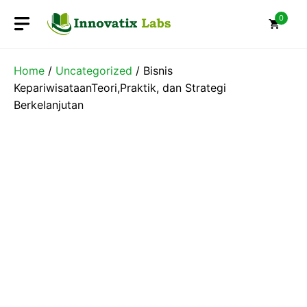
Skip
0
to
content
Home
/
Uncategorized
/ Bisnis
KepariwisataanTeori,Praktik, dan Strategi
Berkelanjutan