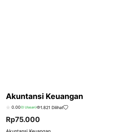
Akuntansi Keuangan
0.00
1.821 Dilihat
(
0
Ulasan)
0
Rp
75.000
o
u
t
o
Akuntansi Keuangan