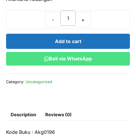
f
5
Akuntansi
Keuangan
quantity
Add to cart
Beli via WhatsApp
Category:
Uncategorized
Description
Reviews (0)
Kode Buku : Akg0196